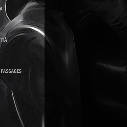
ZA
VITÀ
–
PASSAGES