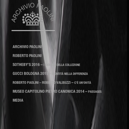
Archivio Paolini
SKIP TO CONTENT
ARCHIVIO PAOLINI
ROBERTO PAOLINI
SOTHEBY’S 2016
–
I GIOIELLI DELLA COLLEZIONE
GUCCI BOLOGNA 2015
–
IDENTITÀ NELLA DIFFERENZA
–
ROBERTO PAOLINI – ROBERTO VALBUZZI
C’È UN’OVITÀ
MUSEO CAPITOLINO PIETRO CANONICA 2014
–
PASSAGES
MEDIA